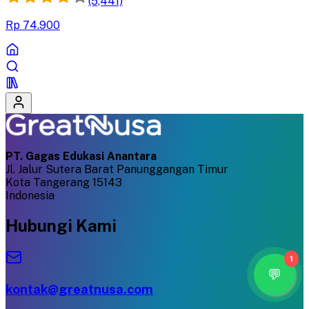
(5,441)
Rp 74.900
PT. Gagas Edukasi Anantara
Jl. Jalur Sutera Barat Panunggangan Timur
Kota Tangerang 15143
Indonesia
Hubungi Kami
1
kontak@greatnusa.com