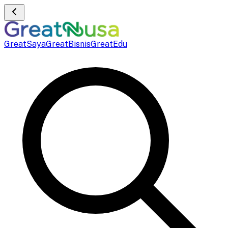
GreatSaya
GreatBisnis
GreatEdu