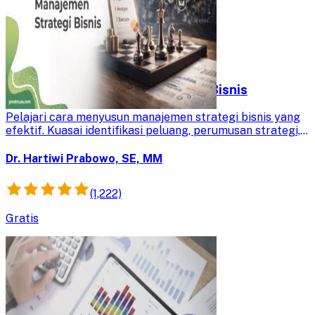
Menyusun Manajemen Strategi Bisnis
Pelajari cara menyusun manajemen strategi bisnis yang
efektif. Kuasai identifikasi peluang, perumusan strategi,
dan implementasi untuk keunggulan kompetitif
organisasi.
Dr. Hartiwi Prabowo, SE, MM
(1,222)
Gratis