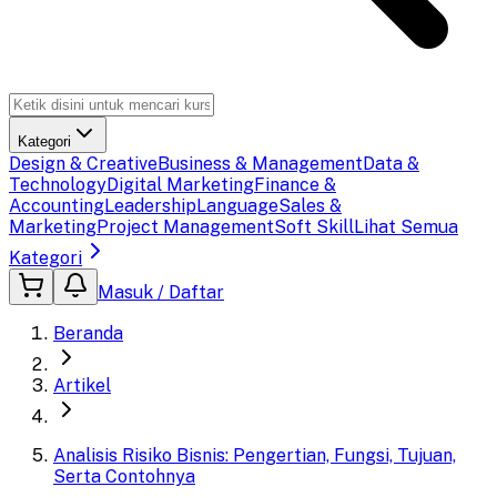
Kategori
Design & Creative
Business & Management
Data &
Technology
Digital Marketing
Finance &
Accounting
Leadership
Language
Sales &
Marketing
Project Management
Soft Skill
Lihat Semua
Kategori
Masuk / Daftar
Beranda
Artikel
Analisis Risiko Bisnis: Pengertian, Fungsi, Tujuan,
Serta Contohnya