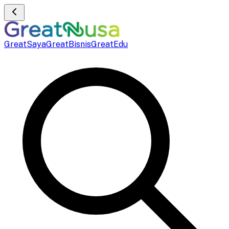
GreatSaya
GreatBisnis
GreatEdu