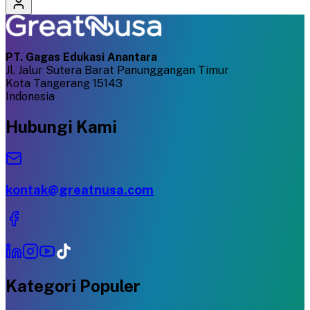
PT. Gagas Edukasi Anantara
Jl. Jalur Sutera Barat Panunggangan Timur
Kota Tangerang 15143
Indonesia
Hubungi Kami
kontak@greatnusa.com
Kategori Populer