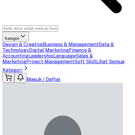
Kategori
Design & Creative
Business & Management
Data &
Technology
Digital Marketing
Finance &
Accounting
Leadership
Language
Sales &
Marketing
Project Management
Soft Skill
Lihat Semua
Kategori
Masuk / Daftar