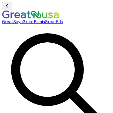
GreatSaya
GreatBisnis
GreatEdu