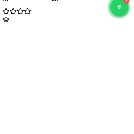
1
Business Statistic untuk Pemula
Materi sangat relevan dengan pekerjaan saya sehari-
hari.
2/16/2023
Lisensi dan Sertifikat
Belum ada kredensial yang tercantum