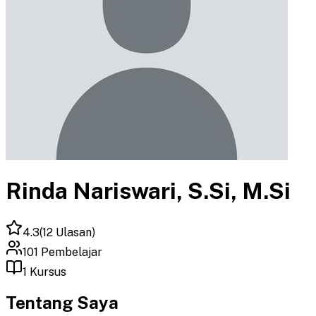
Rinda Nariswari, S.Si, M.Si
4.3
(
12
Ulasan)
101
Pembelajar
1
Kursus
Tentang Saya