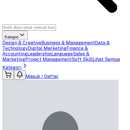
Kategori
Design & Creative
Business & Management
Data &
Technology
Digital Marketing
Finance &
Accounting
Leadership
Language
Sales &
Marketing
Project Management
Soft Skill
Lihat Semua
Kategori
Masuk / Daftar