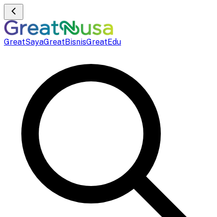
GreatSaya
GreatBisnis
GreatEdu