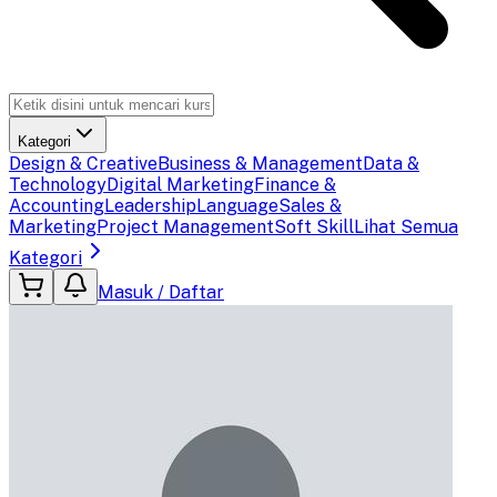
Kategori
Design & Creative
Business & Management
Data &
Technology
Digital Marketing
Finance &
Accounting
Leadership
Language
Sales &
Marketing
Project Management
Soft Skill
Lihat Semua
Kategori
Masuk / Daftar