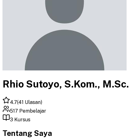
Rhio Sutoyo, S.Kom., M.Sc.
4.7
(
41
Ulasan)
517
Pembelajar
3
Kursus
Tentang Saya