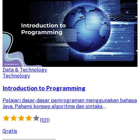
Data & Technology
Technology
Introduction to Programming
Pelajari dasar-dasar pemrograman menggunakan bahasa
Java. Pahami konsep algoritma dan sintaks
pemrograman, lalu terapkan untuk pemecahan masalah
praktis.
(101)
Gratis