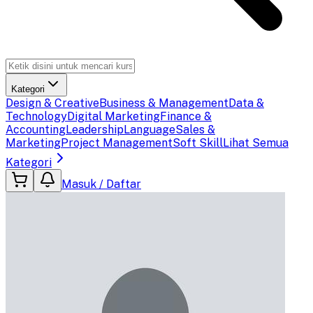
Kategori
Design & Creative
Business & Management
Data &
Technology
Digital Marketing
Finance &
Accounting
Leadership
Language
Sales &
Marketing
Project Management
Soft Skill
Lihat Semua
Kategori
Masuk / Daftar