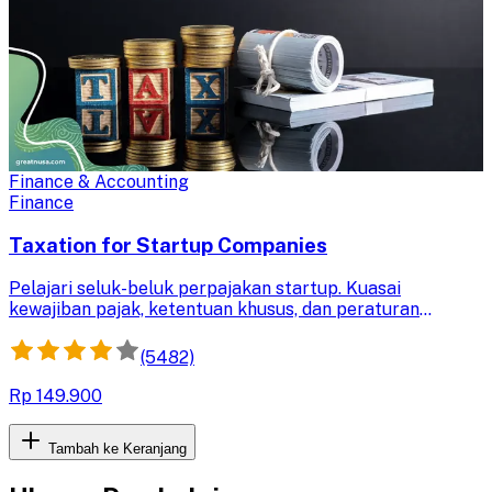
Finance & Accounting
Finance
Taxation for Startup Companies
Pelajari seluk-beluk perpajakan startup. Kuasai
kewajiban pajak, ketentuan khusus, dan peraturan
terbaru untuk memastikan kepatuhan dan kelancaran
operasional bisnismu.
(5482)
Rp 149.900
Tambah ke Keranjang