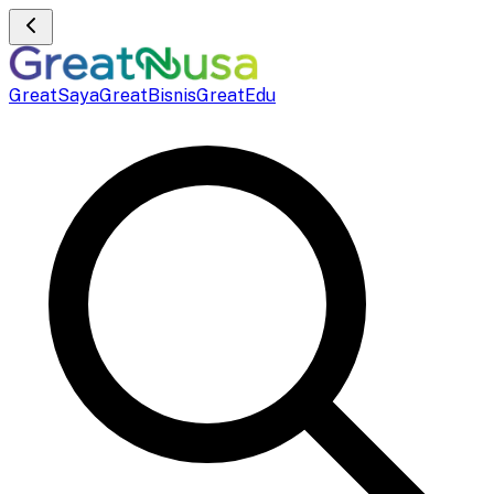
GreatSaya
GreatBisnis
GreatEdu