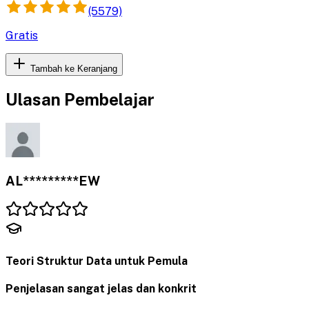
hands-on lab menggunakan Bahasa C.
(5579)
Gratis
Tambah ke Keranjang
Ulasan Pembelajar
AL*********EW
Teori Struktur Data untuk Pemula
Penjelasan sangat jelas dan konkrit