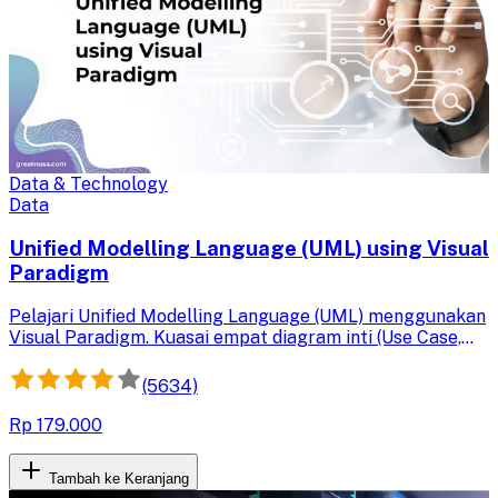
Data & Technology
Data
Unified Modelling Language (UML) using Visual
Paradigm
Pelajari Unified Modelling Language (UML) menggunakan
Visual Paradigm. Kuasai empat diagram inti (Use Case,
Sequence, Activity, Class) untuk merancang komponen
data software secara efektif. Tingkatkan pemahamanmu
(5634)
tentang pentingnya pemodelan data sebelum
implementasi.
Rp 179.000
Tambah ke Keranjang