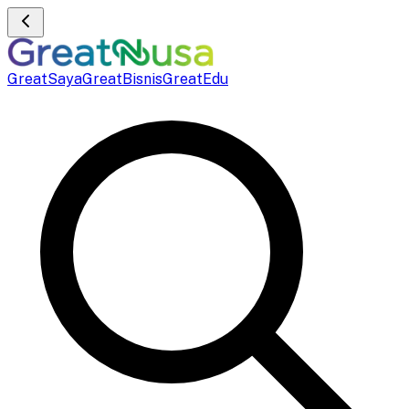
GreatSaya
GreatBisnis
GreatEdu