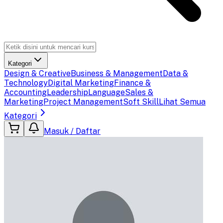
Kategori
Design & Creative
Business & Management
Data &
Technology
Digital Marketing
Finance &
Accounting
Leadership
Language
Sales &
Marketing
Project Management
Soft Skill
Lihat Semua
Kategori
Masuk / Daftar