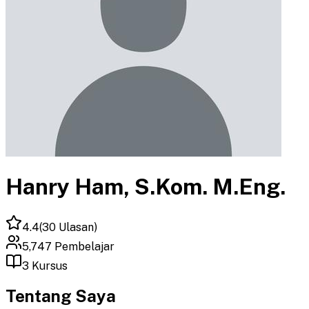
Hanry Ham, S.Kom. M.Eng.
4.4
(
30
Ulasan)
5,747
Pembelajar
3
Kursus
Tentang Saya