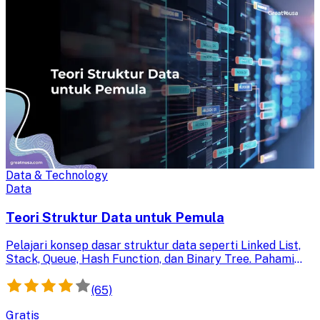
Data & Technology
Data
Teori Struktur Data untuk Pemula
Pelajari konsep dasar struktur data seperti Linked List,
Stack, Queue, Hash Function, dan Binary Tree. Pahami
teori penting ini untuk fondasi pemrograman yang kuat
dan efisien.
(65)
Gratis