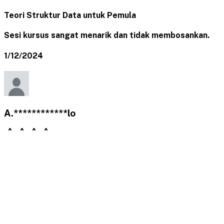
Teori Struktur Data untuk Pemula
Sesi kursus sangat menarik dan tidak membosankan.
1/12/2024
A.************lo
Unified Modelling Language (UML) using Visual
Paradigm
Materi kursus disampaikan dengan jelas dan rinci.
12/11/2023