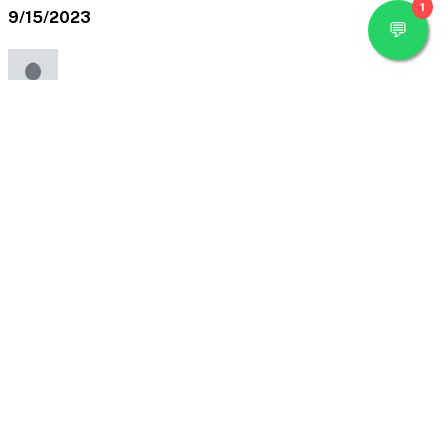
1
9/15/2023
Ra********************CA
Belajar Pengembangan Sistem Informasi Akuntansi
untuk Pemula
Kursus ini membantu saya memahami konsep dasar
dengan baik.
3/26/2023