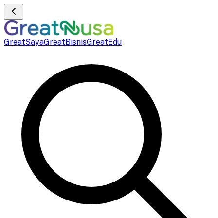
GreatSaya
GreatBisnis
GreatEdu