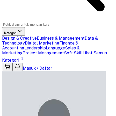
Kategori
Design & Creative
Business & Management
Data &
Technology
Digital Marketing
Finance &
Accounting
Leadership
Language
Sales &
Marketing
Project Management
Soft Skill
Lihat Semua
Kategori
Masuk / Daftar