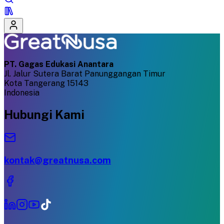
PT. Gagas Edukasi Anantara
Jl. Jalur Sutera Barat Panunggangan Timur
Kota Tangerang 15143
Indonesia
Hubungi Kami
kontak@greatnusa.com