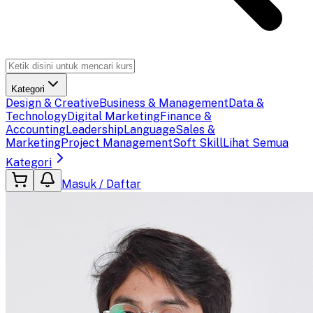
Kategori
Design & Creative
Business & Management
Data &
Technology
Digital Marketing
Finance &
Accounting
Leadership
Language
Sales &
Marketing
Project Management
Soft Skill
Lihat Semua
Kategori
Masuk / Daftar