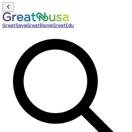
GreatSaya
GreatBisnis
GreatEdu