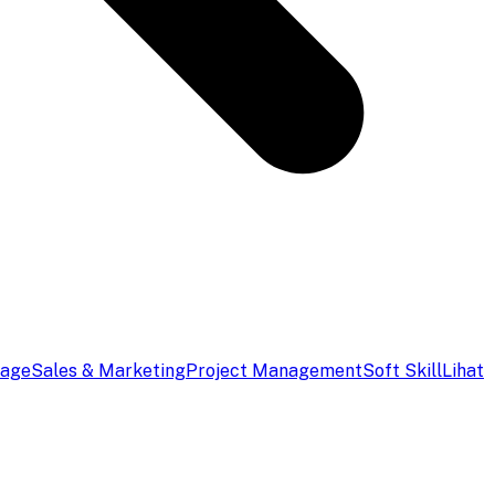
uage
Sales & Marketing
Project Management
Soft Skill
Lihat