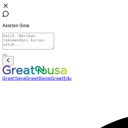
Asisten Gina
GreatSaya
GreatBisnis
GreatEdu