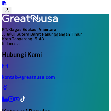
PT. Gagas Edukasi Anantara
Jl. Jalur Sutera Barat Panunggangan Timur
Kota Tangerang 15143
Indonesia
Hubungi Kami
kontak@greatnusa.com