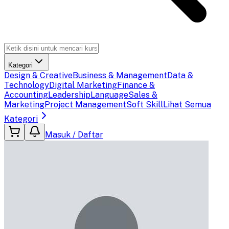
Kategori
Design & Creative
Business & Management
Data &
Technology
Digital Marketing
Finance &
Accounting
Leadership
Language
Sales &
Marketing
Project Management
Soft Skill
Lihat Semua
Kategori
Masuk / Daftar