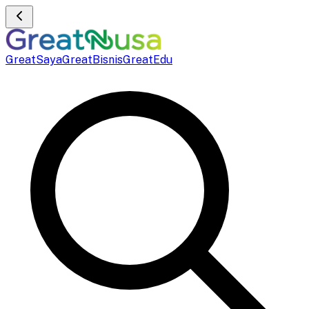
GreatSaya
GreatBisnis
GreatEdu