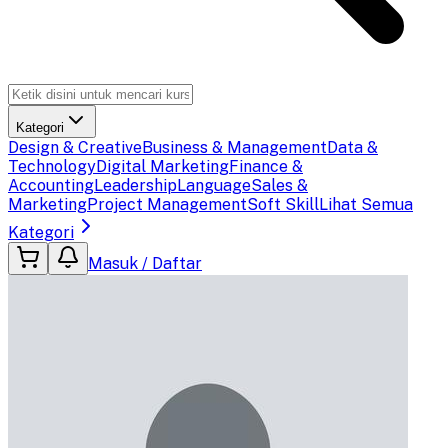
Kategori
Design & Creative
Business & Management
Data &
Technology
Digital Marketing
Finance &
Accounting
Leadership
Language
Sales &
Marketing
Project Management
Soft Skill
Lihat Semua
Kategori
Masuk / Daftar