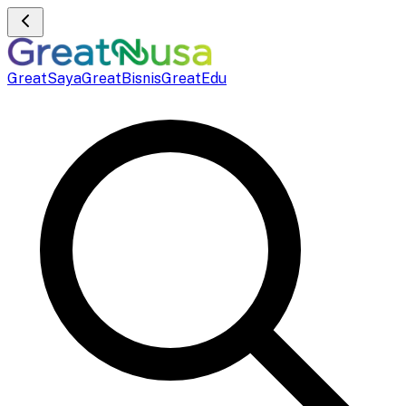
GreatSaya
GreatBisnis
GreatEdu