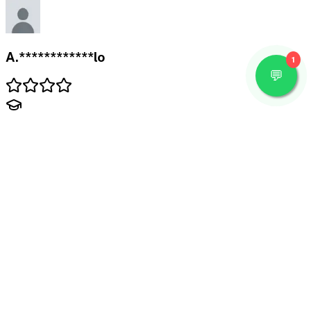
A.************lo
1
Starter Kit User Experience Design
Materi sangat relevan dengan pekerjaan saya sehari-
hari.
11/26/2023
Lisensi dan Sertifikat