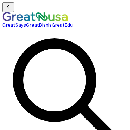
GreatSaya
GreatBisnis
GreatEdu