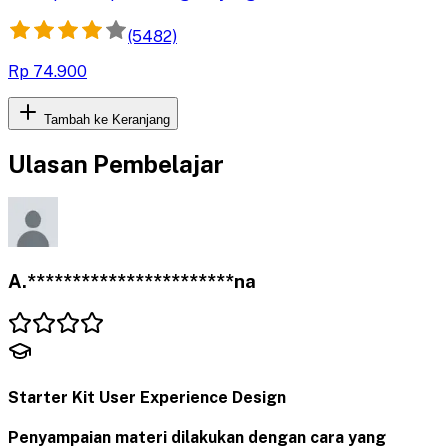
Kuasai prinsip utama UX dan praktikkan melalui kuis
untuk pengalaman pengguna yang optimal.
(5482)
Rp 74.900
Tambah ke Keranjang
Ulasan Pembelajar
A.***********************na
Starter Kit User Experience Design
Penyampaian materi dilakukan dengan cara yang