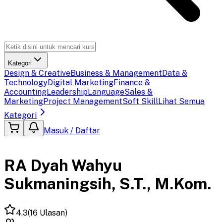
Kategori
Design & Creative
Business & Management
Data &
Technology
Digital Marketing
Finance &
Accounting
Leadership
Language
Sales &
Marketing
Project Management
Soft Skill
Lihat Semua
Kategori
Masuk / Daftar
RA Dyah Wahyu
Sukmaningsih, S.T., M.Kom.
4.3
(
16
Ulasan)