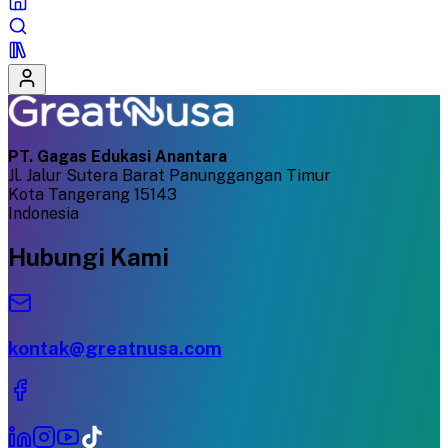
PT. Gagas Edukasi Anantara
Jl. Jalur Sutera Barat Panunggangan Timur
Kota Tangerang 15143
Indonesia
Hubungi Kami
kontak@greatnusa.com