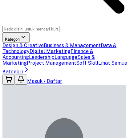
Kategori
Design & Creative
Business & Management
Data &
Technology
Digital Marketing
Finance &
Accounting
Leadership
Language
Sales &
Marketing
Project Management
Soft Skill
Lihat Semua
Kategori
Masuk / Daftar