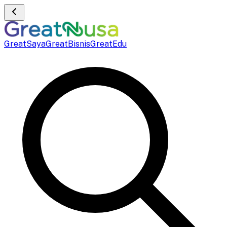
GreatSaya
GreatBisnis
GreatEdu