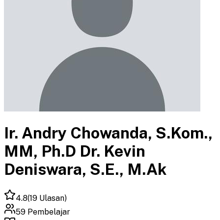
Ir. Andry Chowanda, S.Kom.,
MM, Ph.D Dr. Kevin
Deniswara, S.E., M.Ak
4.8
(
19
Ulasan)
59
Pembelajar