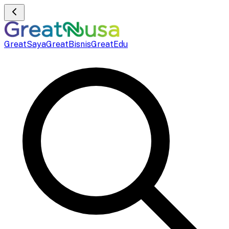
GreatSaya
GreatBisnis
GreatEdu