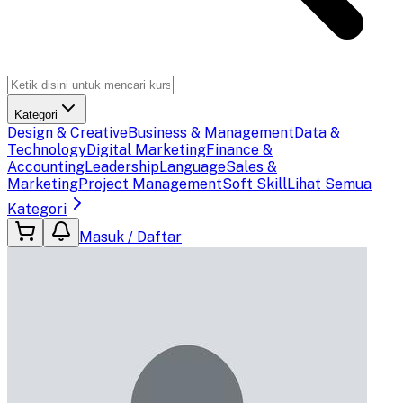
Kategori
Design & Creative
Business & Management
Data &
Technology
Digital Marketing
Finance &
Accounting
Leadership
Language
Sales &
Marketing
Project Management
Soft Skill
Lihat Semua
Kategori
Masuk / Daftar