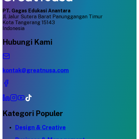
PT. Gagas Edukasi Anantara
Jl. Jalur Sutera Barat Panunggangan Timur
Kota Tangerang 15143
Indonesia
Hubungi Kami
kontak@greatnusa.com
Kategori Populer
Design & Creative