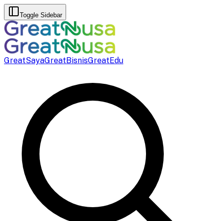
Toggle Sidebar
GreatSaya
GreatBisnis
GreatEdu