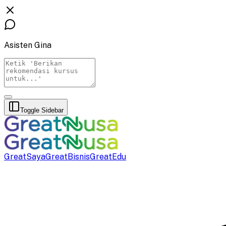
Asisten Gina
Toggle Sidebar
GreatSaya
GreatBisnis
GreatEdu