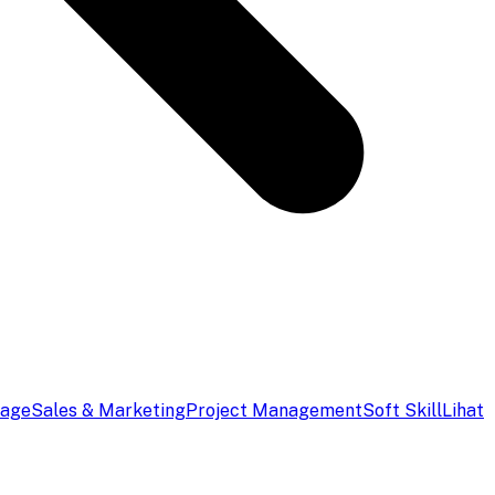
uage
Sales & Marketing
Project Management
Soft Skill
Lihat